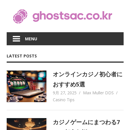
Skip
to
content
MENU
LATEST POSTS
オンラインカジノ初心者に
おすすめ5選
9月 27, 2025
Max Muller DDS
Casino Tips
カジノゲームにまつわる7