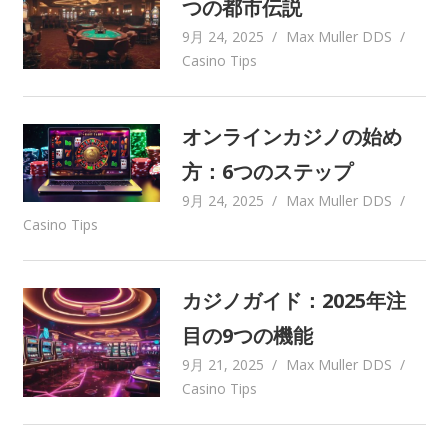
つの都市伝説
9月 24, 2025
Max Muller DDS
Casino Tips
オンラインカジノの始め
方：6つのステップ
9月 24, 2025
Max Muller DDS
Casino Tips
カジノガイド：2025年注
目の9つの機能
9月 21, 2025
Max Muller DDS
Casino Tips