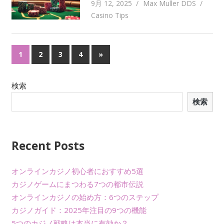
9月 12, 2025
Max Muller DDS
Casino Tips
1
2
3
4
»
検索
検索
Recent Posts
オンラインカジノ初心者におすすめ5選
カジノゲームにまつわる7つの都市伝説
オンラインカジノの始め方：6つのステップ
カジノガイド：2025年注目の9つの機能
5つのカジノ戦略は本当に有効か？