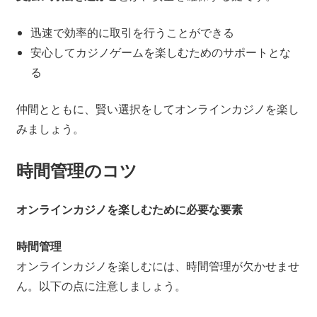
迅速で効率的に取引を行うことができる
安心してカジノゲームを楽しむためのサポートとな
る
仲間とともに、賢い選択をしてオンラインカジノを楽し
みましょう。
時間管理のコツ
オンラインカジノを楽しむために必要な要素
時間管理
オンラインカジノを楽しむには、時間管理が欠かせませ
ん。以下の点に注意しましょう。