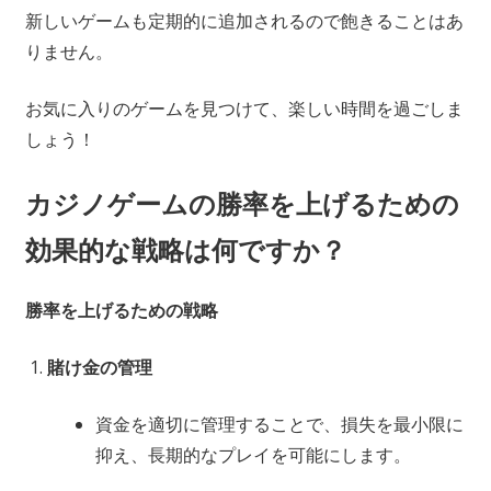
新しいゲームも定期的に追加されるので飽きることはあ
りません。
お気に入りのゲームを見つけて、楽しい時間を過ごしま
しょう！
カジノゲームの勝率を上げるための
効果的な戦略は何ですか？
勝率を上げるための戦略
賭け金の管理
資金を適切に管理することで、損失を最小限に
抑え、長期的なプレイを可能にします。