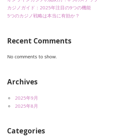
ン
カジノガイド：2025年注目の9つの機能
5つのカジノ戦略は本当に有効か？
Recent Comments
No comments to show.
Archives
2025年9月
2025年8月
Categories