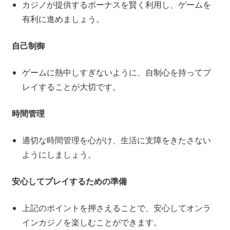
カジノが提供するボーナスを賢く利用し、ゲームを
有利に進めましょう。
自己制御
ゲームに熱中しすぎないように、自制心を持ってプ
レイすることが大切です。
時間管理
適切な時間管理を心がけ、生活に支障をきたさない
ようにしましょう。
安心してプレイするための準備
上記のポイントを押さえることで、安心してオンラ
インカジノを楽しむことができます。