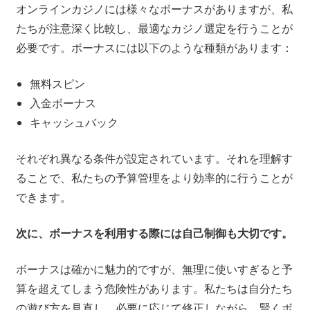
オンラインカジノには様々なボーナスがありますが、私
たちが注意深く比較し、最適なカジノ選定を行うことが
必要です。ボーナスには以下のような種類があります：
無料スピン
入金ボーナス
キャッシュバック
それぞれ異なる条件が設定されています。それを理解す
ることで、私たちの予算管理をより効率的に行うことが
できます。
次に、ボーナスを利用する際には自己制御も大切です。
ボーナスは確かに魅力的ですが、無理に使いすぎると予
算を超えてしまう危険性があります。私たちは自分たち
の遊び方を見直し、必要に応じて修正しながら、賢くボ