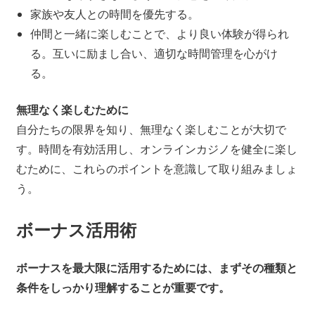
家族や友人との時間を優先する。
仲間と一緒に楽しむことで、より良い体験が得られ
る。互いに励まし合い、適切な時間管理を心がけ
る。
無理なく楽しむために
自分たちの限界を知り、無理なく楽しむことが大切で
す。時間を有効活用し、オンラインカジノを健全に楽し
むために、これらのポイントを意識して取り組みましょ
う。
ボーナス活用術
ボーナスを最大限に活用するためには、まずその種類と
条件をしっかり理解することが重要です。