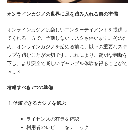
オンラインカジノの世界に足を踏み入れる前の準備
オンラインカジノは楽しいエンターテイメントを提供し
てくれる一方で、予期しないリスクも伴います。そのた
め、オンラインカジノを始める前に、以下の重要なステ
ップを踏むことが大切です。これにより、賢明な判断を
下し、より安全で楽しいギャンブル体験を得ることがで
きます。
考慮すべき7つの準備
信頼できるカジノを選ぶ
ライセンスの有無を確認
利用者のレビューをチェック