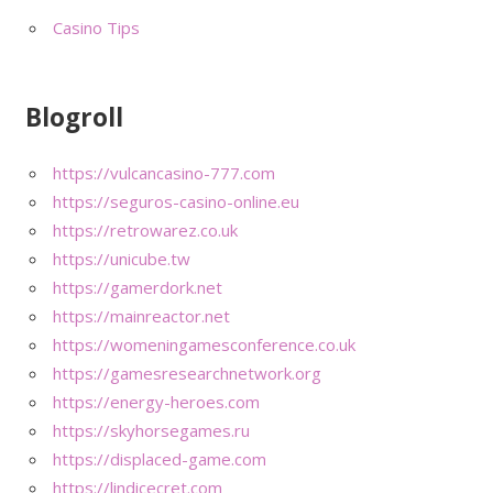
Casino Tips
Blogroll
https://vulcancasino-777.com
https://seguros-casino-online.eu
https://retrowarez.co.uk
https://unicube.tw
https://gamerdork.net
https://mainreactor.net
https://womeningamesconference.co.uk
https://gamesresearchnetwork.org
https://energy-heroes.com
https://skyhorsegames.ru
https://displaced-game.com
https://lindicecret.com