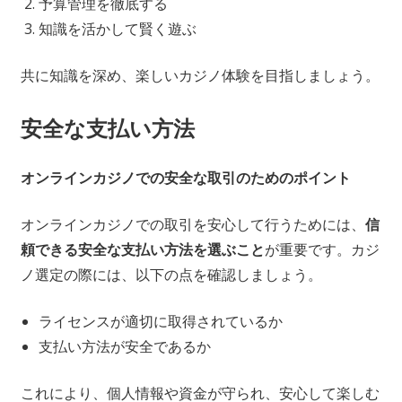
予算管理を徹底する
知識を活かして賢く遊ぶ
共に知識を深め、楽しいカジノ体験を目指しましょう。
安全な支払い方法
オンラインカジノでの安全な取引のためのポイント
オンラインカジノでの取引を安心して行うためには、
信
頼できる安全な支払い方法を選ぶこと
が重要です。カジ
ノ選定の際には、以下の点を確認しましょう。
ライセンスが適切に取得されているか
支払い方法が安全であるか
これにより、個人情報や資金が守られ、安心して楽しむ