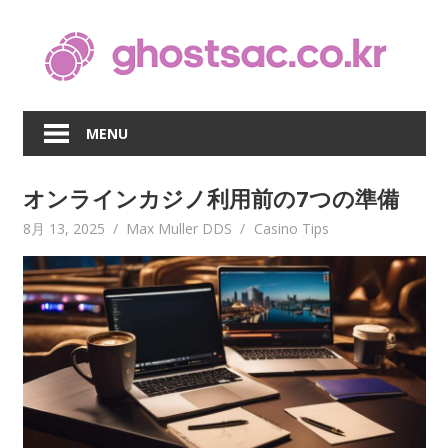
Skip
to
content
MENU
オンラインカジノ利用前の7つの準備
8月 13, 2025
Max Muller DDS
Casino Tips