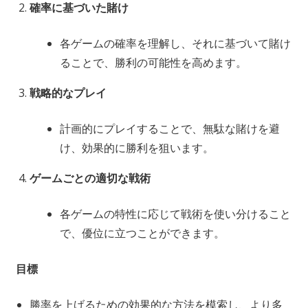
確率に基づいた賭け
各ゲームの確率を理解し、それに基づいて賭け
ることで、勝利の可能性を高めます。
戦略的なプレイ
計画的にプレイすることで、無駄な賭けを避
け、効果的に勝利を狙います。
ゲームごとの適切な戦術
各ゲームの特性に応じて戦術を使い分けること
で、優位に立つことができます。
目標
勝率を上げるための効果的な方法を模索し、より多