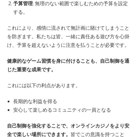
予算管理
: 無理のない範囲で楽しむための予算を設定
する。
これにより、感情に流されて無計画に賭けてしまうこと
を防ぎます。私たちは皆、一緒に責任ある遊び方を心掛
け、予算を超えないように注意を払うことが必要です。
健康的なゲーム習慣を身に付けることも、自己制御を通
じた重要な成果です。
これには以下の利点があります。
長期的な利益を得る
安心して楽しめるコミュニティの一員となる
自己制御を強化することで、オンラインカジノをより安
全で楽しい場所にできます。
皆でこの意識を持つこと